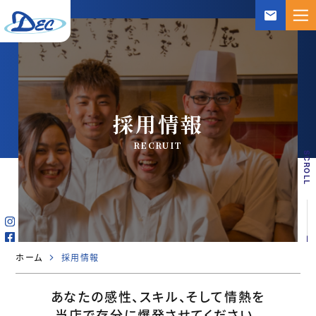
mail
採用情報
RECRUIT
SCROLL
ホーム
採用情報
あなたの感性、スキル、そして情熱を
当店で存分に爆発させてください。